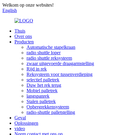
Welkom op onze websites!
English
Thuis
Over ons
Producten
Automatische stapelkraan
radio shuttle loper
radio shuttle reksysteem
zwaar uitgevoerde draagarmstelling
Rijd in rek
Reksysteem voor tussenverdieping
selectief palletrek
Duw het rek terug
Mobiel palletrek
langspanrek
Stalen palletrek
Opbergrekkensysteem
radio-shuttle palletstelling
Geval
Oplossingen
video
Neem contact met ons op