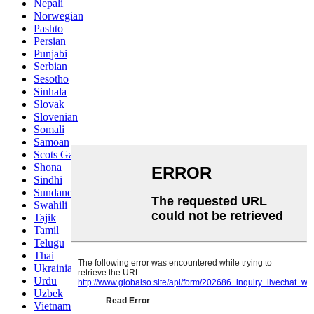
Nepali
Norwegian
Pashto
Persian
Punjabi
Serbian
Sesotho
Sinhala
Slovak
Slovenian
Somali
Samoan
Scots Gaelic
Shona
Sindhi
Sundanese
Swahili
Tajik
Tamil
Telugu
Thai
Ukrainian
Urdu
Uzbek
Vietnamese