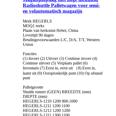
Radioshuttle Palletwagen voor semi-
en volautomatisch magazijn
Merk HEGERLS
MOQ1 reeks
Plaats van herkomst Hebei, China
Levertijd 90 dagen
Betalingsvoorwaarden L/C, D/A, T/T, Western
Union
Functies
(1) Invoer (2) Uitvoer (3) Continue invoer (4)
Continue uitvoer (5) Verplaats pallet (6)
Inventaris (7) Eerst in, eerst uit （8) Eerst in,
laatst uit (9) Oorspronkelijk punt (10) Op afstand
punt
Palletgrootte
Shuttle runner (GEEN) BREEDTE (mm)
DIEPTE (mm)
HEGERLS-1210 1200 800.1000
HEGERLS-1211 1200 1100
HEGERLS-1212 1200 1200
HEGERLS-1311 1300 1100