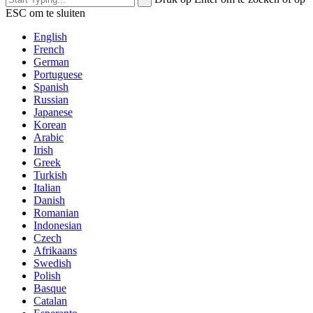
ESC om te sluiten
English
French
German
Portuguese
Spanish
Russian
Japanese
Korean
Arabic
Irish
Greek
Turkish
Italian
Danish
Romanian
Indonesian
Czech
Afrikaans
Swedish
Polish
Basque
Catalan