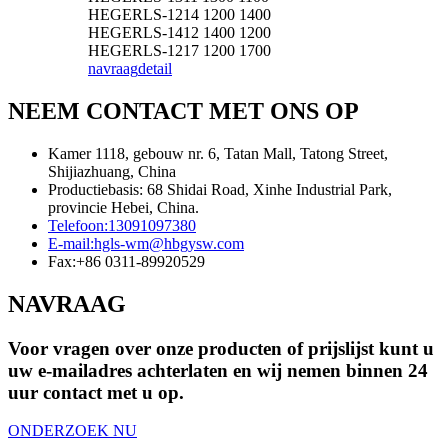
HEGERLS-1214 1200 1400
HEGERLS-1412 1400 1200
HEGERLS-1217 1200 1700
navraag
detail
NEEM CONTACT MET ONS OP
Kamer 1118, gebouw nr. 6, Tatan Mall, Tatong Street,
Shijiazhuang, China
Productiebasis: 68 Shidai Road, Xinhe Industrial Park,
provincie Hebei, China.
Telefoon:
13091097380
E-mail:
hgls-wm@hbgysw.com
Fax:
+86 0311-89920529
NAVRAAG
Voor vragen over onze producten of prijslijst kunt u
uw e-mailadres achterlaten en wij nemen binnen 24
uur contact met u op.
ONDERZOEK NU