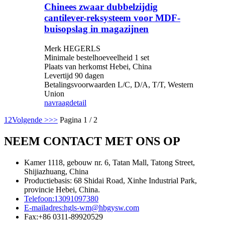
Chinees zwaar dubbelzijdig
cantilever-reksysteem voor MDF-
buisopslag in magazijnen
Merk HEGERLS
Minimale bestelhoeveelheid 1 set
Plaats van herkomst Hebei, China
Levertijd 90 dagen
Betalingsvoorwaarden L/C, D/A, T/T, Western
Union
navraag
detail
1
2
Volgende >
>>
Pagina 1 / 2
NEEM CONTACT MET ONS OP
Kamer 1118, gebouw nr. 6, Tatan Mall, Tatong Street,
Shijiazhuang, China
Productiebasis: 68 Shidai Road, Xinhe Industrial Park,
provincie Hebei, China.
Telefoon:
13091097380
E-mailadres:
hgls-wm@hbgysw.com
Fax:
+86 0311-89920529