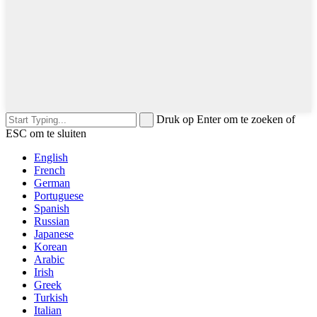
Druk op Enter om te zoeken of
ESC om te sluiten
English
French
German
Portuguese
Spanish
Russian
Japanese
Korean
Arabic
Irish
Greek
Turkish
Italian