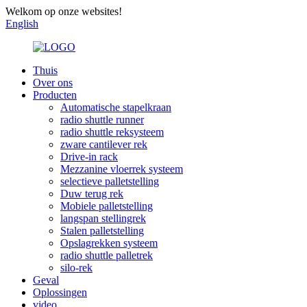
Welkom op onze websites!
English
Thuis
Over ons
Producten
Automatische stapelkraan
radio shuttle runner
radio shuttle reksysteem
zware cantilever rek
Drive-in rack
Mezzanine vloerrek systeem
selectieve palletstelling
Duw terug rek
Mobiele palletstelling
langspan stellingrek
Stalen palletstelling
Opslagrekken systeem
radio shuttle palletrek
silo-rek
Geval
Oplossingen
video