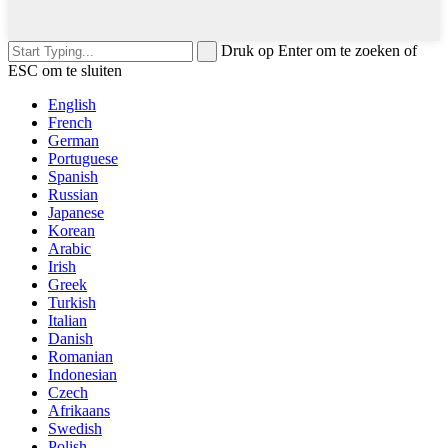
Druk op Enter om te zoeken of
ESC om te sluiten
English
French
German
Portuguese
Spanish
Russian
Japanese
Korean
Arabic
Irish
Greek
Turkish
Italian
Danish
Romanian
Indonesian
Czech
Afrikaans
Swedish
Polish