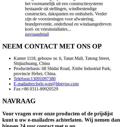
het voornamelijk uit een constructiesysteem
bestaande uit stellingen, windbestendige
constructies, dakspanten en omhulsels. Verder
zijn de voorzieningen voor afwatering,
brandpreventie, onderhoud en windaangedreven
koel- en vriesinstallaties...
navraag
detail
NEEM CONTACT MET ONS OP
Kamer 1118, gebouw nr. 6, Tatan Mall, Tatong Street,
Shijiazhuang, China
Productiebasis: 68 Shidai Road, Xinhe Industrial Park,
provincie Hebei, China.
Telefoon:
13091097380
E-mailadres:
hgls-wm@hbgysw.com
Fax:
+86 0311-89920529
NAVRAAG
Voor vragen over onze producten of de prijslijst
kunt u uw e-mailadres achterlaten. Wij nemen dan
binnen 24 uur contact met u op.